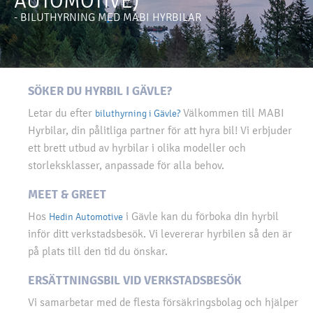
AUTOMOTIVE)
- BILUTHYRNING MED MABI HYRBILAR
SÖKER DU HYRBIL I GÄVLE?
Letar du efter
Välkommen till MABI
biluthyrning i Gävle?
Hyrbilar, din pålitliga partner för att hyra bil! Vi erbjuder
ett brett utbud av hyrbilar i olika modeller och
storleksklasser, anpassade för alla behov.
MEET & GREET
Hos
i Gävle kan du förboka din hyrbil
Hedin Automotive
inför ditt verkstadsbesök. Vi levererar hyrbilen så den är
på plats till den tid du önskar.
ERSÄTTNINGSBIL VID VERKSTADSBESÖK
Vi samarbetar med de flesta försäkringsbolag och hjälper