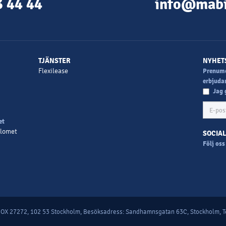
 44 44
info@mabi
TJÄNSTER
NYHET
Flexilease
Prenumer
erbjuda
Jag 
et
plomet
SOCIA
Följ oss
OX 27272, 102 53 Stockholm, Besöksadress: Sandhamnsgatan 63C, Stockholm, Te