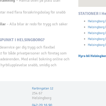
erlämning
– Hämta bilen på plats utan
tar med flera försäkringsbolag för snabb
STATIONER I He
Helsingborg 
ilar
– Alla bilar är redo för trygg och säker
Helsingborg 
Helsingborg 
Helsingborg 
SPUNKT I HELSINGBORG?
Helsingborg 
eservice ger dig trygg och flexibel
kt för både privatpersoner och företag som
Hyra bil Helsingborg
 skadeärenden. Med enkel bokning online och
n hyrbilupplevelse snabb, smidig och
Karbingatan 12
254 67
Helsingborg
042-20 16 90