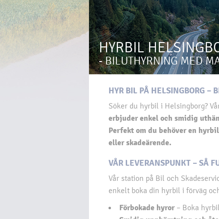
HYRBIL HELSINGBO
- BILUTHYRNING MED M
HYR BIL PÅ HELSINGBORG – 
Söker du hyrbil i Helsingborg? V
erbjuder enkel och smidig uthäm
Perfekt om du behöver en hyrbil
eller skadeärende.
VÅR LEVERANSPUNKT – SÅ F
Vår station på Bil och Skadeserv
enkelt boka din hyrbil i förväg oc
Förbokade hyror
– Boka hyrbil