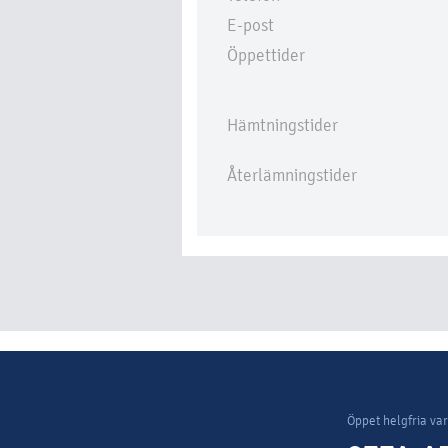
E-post
Öppettider
Hämtningstider
Återlämningstider
Öppet helgfria va