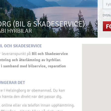
DYGN/
RG (BIL & SKADESERVICE)
F
ABI HYRBILAR
BIL OCH SKADESERVICE
Bil och Skadeservice
år leveranspunkt på
tning och återlämning av hyrbilar.
 i samband med bilservice, reparation
UNGERAR DET
ice i Helsingborg är obemannad. Du kan
h hämta den direkt när det passar dig.
 online eller via telefon innan upphämtning.