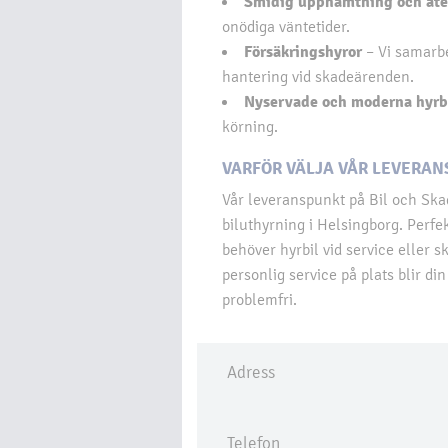
Smidig upphämtning och åt
onödiga väntetider.
Försäkringshyror
– Vi samarbe
hantering vid skadeärenden.
Nyservade och moderna hyrb
körning.
VARFÖR VÄLJA VÅR LEVERAN
Vår leveranspunkt på Bil och Skad
biluthyrning i Helsingborg. Perfe
behöver hyrbil vid service eller
personlig service på plats blir di
problemfri.
Adress
Telefon