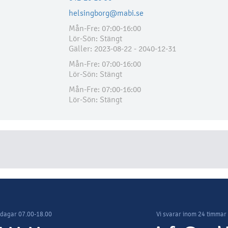
helsingborg@mabi.se
Mån-Fre: 07:00-16:00
Lör-Sön: Stängt
Gäller: 2023-08-22 - 2040-12-31
Mån-Fre: 07:00-16:00
Lör-Sön: Stängt
Mån-Fre: 07:00-16:00
Lör-Sön: Stängt
rdagar 07.00-18.00
Vi svarar inom 24 timmar