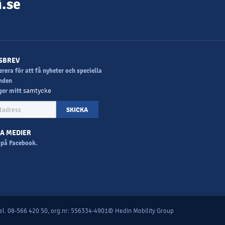
.se
SBREV
era för att få nyheter och speciella
nden
ger mitt
samtycke
SKICKA
LA MEDIER
 ​​på Facebook.
l. 08-566 420 50, org.nr: 556334-4901
© Hedin Mobility Group