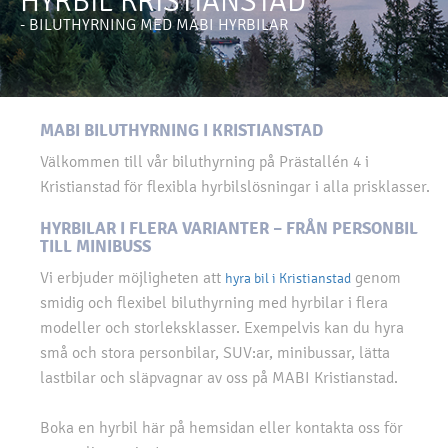
HYRBIL KRISTIANSTAD
- BILUTHYRNING MED MABI HYRBILAR
MABI BILUTHYRNING I KRISTIANSTAD
Välkommen till vår biluthyrning på Prästallén 4 i
Kristianstad för flexibla hyrbilslösningar i alla prisklasser.
HYRBILAR I FLERA VARIANTER – FRÅN PERSONBIL
TILL MINIBUSS
Vi erbjuder möjligheten att
genom
hyra bil i Kristianstad
smidig och flexibel biluthyrning med hyrbilar i flera
modeller och storleksklasser. Exempelvis kan du hyra
små och stora personbilar, SUV:ar, minibussar, lätta
lastbilar och släpvagnar av oss på MABI Kristianstad.
Boka en hyrbil här på hemsidan eller kontakta oss för