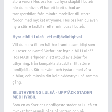
stora varor? Hos oss kan du hyra skåpbil i Luleå
när du behöver. Vi har ett brett utbud av
transportbilar, från mindre modeller till större
fordon med mycket utrymme. Hos oss kan du även
hyra större lastbilar eller minibuss i Luleå.
Hyra elbil i Luleå - ett miljövänligt val
Vill du bidra till en hållbar framtid samtidigt som
du reser bekvämt? Varför inte hyra elbil i Luleå?
Hos MABI erbjuder vi ett utbud av elbilar för
uthyrning, från kompakta stadsbilar till större
familjebilar. Kör bekvämt och tystare med våra
elbilar, och minska ditt koldioxidavtryck på samma
gång.
BILUTHYRNING LULEÅ - UPPTÄCK STADEN
MED HYRBIL
Som en av Sveriges nordligaste städer är Luleå ett
mycket fint resmål både på vintern och på