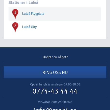
Stationer i Luleå
1
Luleå Flygplats
2
Luleå City
Undrar du något?
RING OSS NU
Öppet helgfria vardagar 07.00-18.00
0774-43 44 44
Vi svarar inom 24 timmar