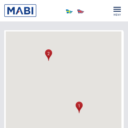
MENY
2
1