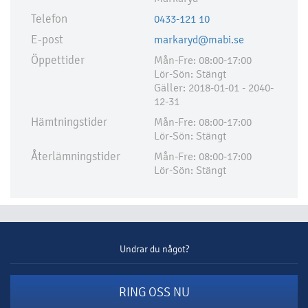
Telefon
0433-121 10
E-post
markaryd@mabi.se
Öppettider
Mån-Fre: 08:00-17:00
Lör-Sön: Stängt
Gäller: 2018-01-01 - 2040-
12-31
Hämtningstider
Mån-Fre: 08:00-17:00
Lör-Sön: Stängt
Återlämningstider
Mån-Fre: 08:00-17:00
Lör-Sön: Stängt
Undrar du något?
RING OSS NU