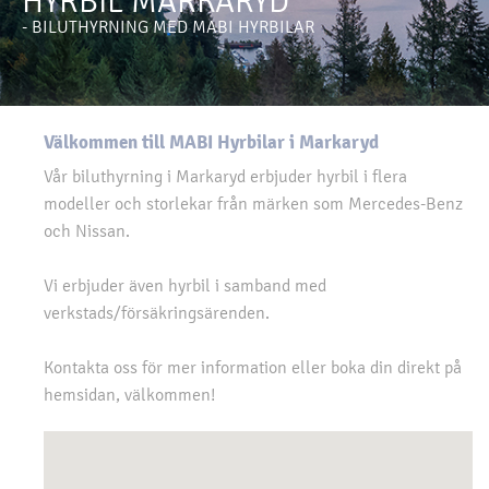
HYRBIL MARKARYD
- BILUTHYRNING MED MABI HYRBILAR
Välkommen till MABI Hyrbilar i Markaryd
Vår biluthyrning i Markaryd erbjuder hyrbil i flera
modeller och storlekar från märken som Mercedes-Benz
och Nissan.
Vi erbjuder även hyrbil i samband med
verkstads/försäkringsärenden.
Kontakta oss för mer information eller boka din direkt på
hemsidan, välkommen!