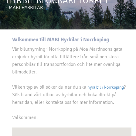
HYRBIL KLOCKARETORPET
- MABI HYRBILAR
Välkommen till MABI Hyrbilar i Norrköping
Vår biluthyrning i Norrköping på Moa Martinsons gata
erbjuder hyrbil för alla tillfällen: från små och stora
personbilar till transportfordon och lite mer ovanliga
bilmodeller.
Vilken typ av bil söker du när du ska
?
hyra bil i Norrköping
Sök bland vårt utbud av hyrbilar och boka direkt på
hemsidan, eller kontakta oss för mer information.
Välkommen!