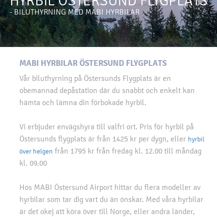
HYRBIL ÖSTERSUND FLYGPLATS
- BILUTHYRNING MED MABI HYRBILAR
MABI HYRBILAR ÖSTERSUND FLYGPLATS
Vår biluthyrning på Östersunds Flygplats är en
obemannad depåstation där du snabbt och enkelt kan
hämta och lämna din förbokade hyrbil.
Vi erbjuder envägshyra till valfri ort. Pris för hyrbil på
Östersunds flygplats är från 1425 kr per dygn, eller
hyrbil
från 1795 kr från fredag kl. 12.00 till måndag
över helgen
kl. 09.00
Hos MABI Östersund Airport hittar du flera modeller av
hyrbilar som tar dig vart du än önskar. Med våra hyrbilar
är det okej att köra över till Norge, eller andra länder,