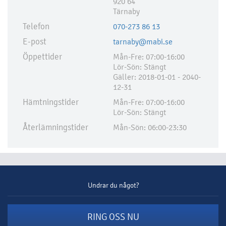
920 64
Tärnaby
Telefon
070-273 86 13
E-post
tarnaby@mabi.se
Öppettider
Mån-Fre: 07:00-16:00
Lör-Sön: Stängt
Gäller: 2018-01-01 - 2040-
12-31
Hämtningstider
Mån-Fre: 07:00-16:00
Lör-Sön: Stängt
Återlämningstider
Mån-Sön: 06:00-23:30
Undrar du något?
RING OSS NU