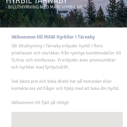
HYRBIL TÄRNABY
- BILUTHYRNING MED MABI HYRBILAR
Välkommen till MABI Hyrbilar i Tärnaby
Vår biluthyrning i Tärnaby erbjuder hyrbil i flera
prisklasser och storlekar: från rymliga kombimodeller till
SUV:ar och minibussar. Vi erbjuder även premiumbilar
och hyrbilar med fyrhjulsdrift.
Sök bästa pris och boka direkt här på hemsidan eller
kontakta oss vid frågor och hjälp med att boka din hyrbil.
Välkommen till fjäll på riktigt!