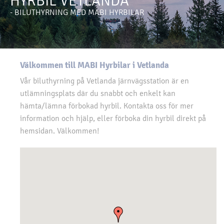
HYRBIL VETLANDA
- BILUTHYRNING MED MABI HYRBILAR
Välkommen till MABI Hyrbilar i Vetlanda
Vår biluthyrning på Vetlanda järnvägsstation är en
utlämningsplats där du snabbt och enkelt kan
hämta/lämna förbokad hyrbil. Kontakta oss för mer
information och hjälp, eller förboka din hyrbil direkt på
hemsidan. Välkommen!