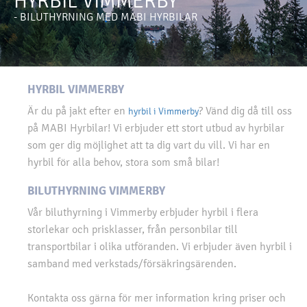
HYRBIL VIMMERBY
- BILUTHYRNING MED MABI HYRBILAR
HYRBIL VIMMERBY
Är du på jakt efter en
? Vänd dig då till oss
hyrbil i Vimmerby
på MABI Hyrbilar! Vi erbjuder ett stort utbud av hyrbilar
som ger dig möjlighet att ta dig vart du vill. Vi har en
hyrbil för alla behov, stora som små bilar!
BILUTHYRNING VIMMERBY
Vår biluthyrning i Vimmerby erbjuder hyrbil i flera
storlekar och prisklasser, från personbilar till
transportbilar i olika utföranden. Vi erbjuder även hyrbil i
samband med verkstads/försäkringsärenden.
Kontakta oss gärna för mer information kring priser och