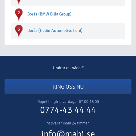
2
Borås (BMW Bilia Group)
3
Borås (Hedin Automotive Ford)
Undrar du något?
RING OSS NU
Öppet helgfria vardagar 07.00-18.00
0774-43 44 44
Vi svarar inom 24 timmar
info@mabi.se