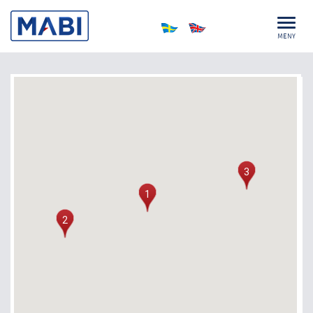
MENY
3
1
2