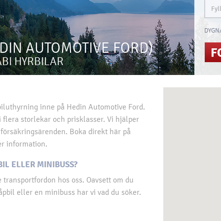
DYGN/
EDIN AUTOMOTIVE FORD)
F
ABI HYRBILAR
iluthyrning inne på Hedin Automotive Ford.
 flera storlekar och prisklasser. Vi hjälper
h försäkringsärenden. Boka direkt här på
r information.
BIL ELLER MINIBUSS?
e transportfordon hos oss. Oavsett om du
åpbil eller en minibuss har vi vad du söker.