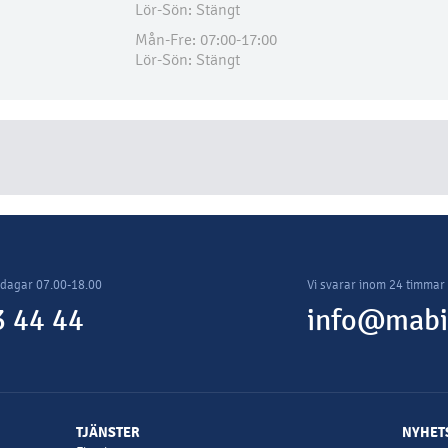
Lör-Sön: Stängt
Mån-Fre: 07:00-17:00
Lör-Sön: Stängt
rdagar 07.00-18.00
Vi svarar inom 24 timmar
 44 44
info@mabi
TJÄNSTER
NYHET