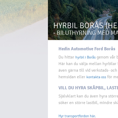
HYRBIL BORÅS (H
- BILUTHYRNING MED M
Hedin Automotive Ford Borås
Du hittar
genom vår b
hyrbil i Borås
Här kan du välja mellan hyrbilar i
även gärna till vid verkstads- oc
hemsidan eller
för me
kontakta oss
VILL DU HYRA SKÅPBIL, LAST
Självklart kan du även hyra störr
söker en större lastbil, mindre sk
Hyr transportfordon här.