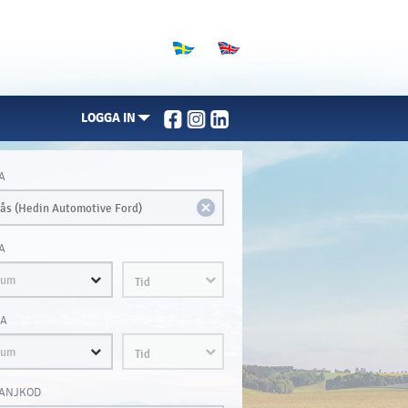
LOGGA IN
A
A
Tid
A
Tid
ANJKOD