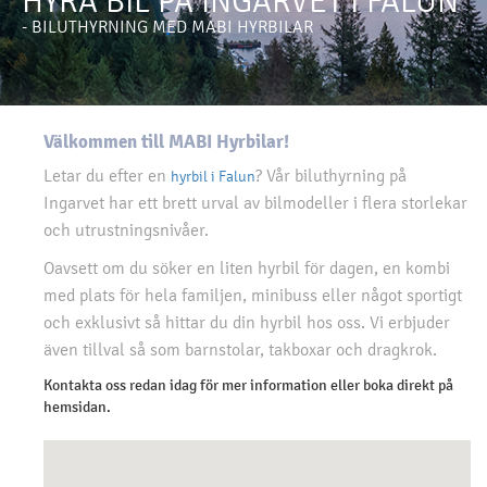
HYRA BIL PÅ INGARVET I FALUN
- BILUTHYRNING MED MABI HYRBILAR
Välkommen till MABI Hyrbilar!
Letar du efter en
? Vår biluthyrning på
hyrbil i Falun
Ingarvet har ett brett urval av bilmodeller i flera storlekar
och utrustningsnivåer.
Oavsett om du söker en liten hyrbil för dagen, en kombi
med plats för hela familjen, minibuss eller något sportigt
och exklusivt så hittar du din hyrbil hos oss. Vi erbjuder
även tillval så som barnstolar, takboxar och dragkrok.
Kontakta oss redan idag för mer information eller boka direkt på
hemsidan.