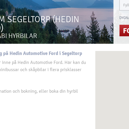
M SEGELTORP (HEDIN
DYGN/
)
F
ABI HYRBILAR
g på Hedin Automotive Ford i Segeltorp
er inne på Hedin Automotive Ford. Här kan du
inibussar och skåpbilar i flera prisklasser
ation och bokning, eller boka din hyrbil