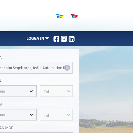
LOGGA IN
A
A
Tid
A
Tid
ANJKOD