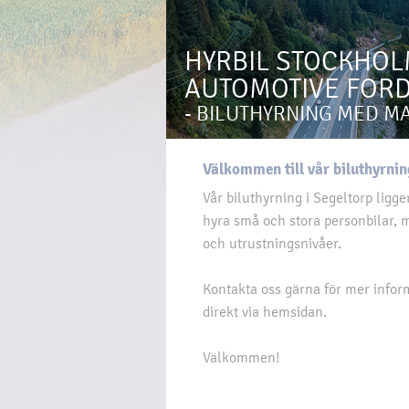
HYRBIL STOCKHOL
AUTOMOTIVE FORD
- BILUTHYRNING MED M
Välkommen till vår biluthyrnin
Vår biluthyrning i Segeltorp ligg
hyra små och stora personbilar, m
och utrustningsnivåer.
Kontakta oss gärna för mer inform
direkt via hemsidan.
Välkommen!