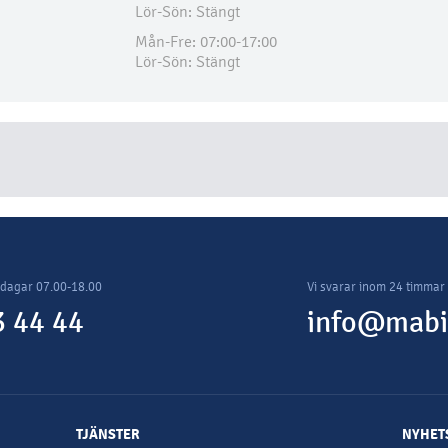
Lör-Sön: Stängt
Mån-Fre: 07:00-17:00
Lör-Sön: Stängt
rdagar 07.00-18.00
Vi svarar inom 24 timmar
 44 44
info@mabi
TJÄNSTER
NYHET