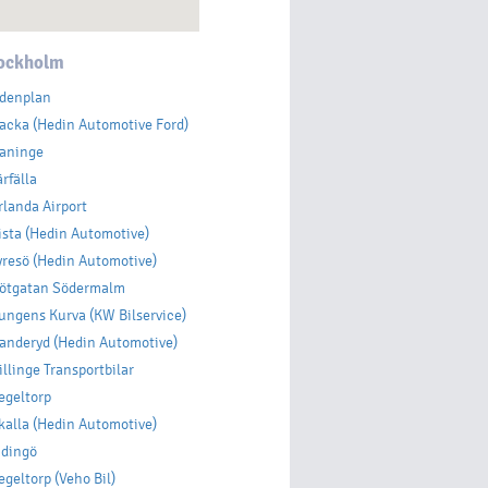
tockholm
denplan
acka (Hedin Automotive Ford)
aninge
rfälla
landa Airport
sta (Hedin Automotive)
resö (Hedin Automotive)
ötgatan Södermalm
ngens Kurva (KW Bilservice)
anderyd (Hedin Automotive)
llinge Transportbilar
egeltorp
alla (Hedin Automotive)
idingö
geltorp (Veho Bil)